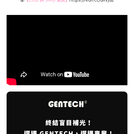
😮
【COB 與 SMD 差異】
https://reurl.cc/dxVjd2