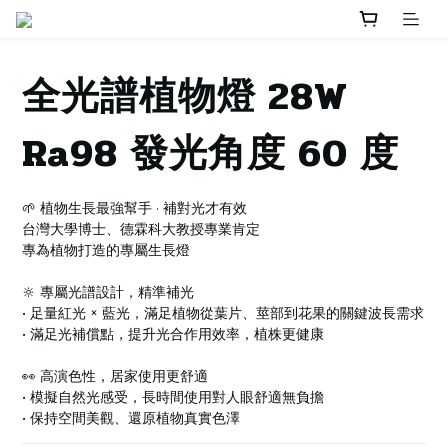
全光譜植物燈 28W
Ra98 發光角度 60 度
🌱 植物生長最強幫手 · 補對光才有效
台灣大學博士、德霖科大教授專業肯定
專為植物打造的專屬生長燈
🔆 專屬光譜設計，精準補光
• 足量紅光 × 藍光，滿足植物從葉片、莖部到花果的關鍵波長需求
• 滿足光補償點，提升光合作用效率，植株更健康
👀 高演色性，居家使用更舒適
• 模擬自然光感受，長時間使用對人眼舒適無負擔
• 保持空間美觀、還原植物真實色澤