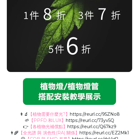
👨‍🔬
【植物需要什麼光?】
https://reurl.cc/95ZNo8
🌱
【PPFD 和LUX】
https://reurl.cc/73yv5Q
👉
【各植物光補償點】
https://reurl.cc/Q67kz9
👨‍🌾
【全光譜 與 演色性(RA) 關係】
https://reurl.cc/EZ2Mk1