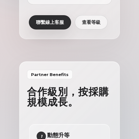
聯繫線上客服
查看等級
Partner Benefits
合作級別，按採購
規模成長。
動態升等
1