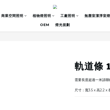
商業空間照明
植物燈照明
工廠照明
無塵室潔淨室
OEM
燈光規劃
軌道條 
需要長度超過一米請聯
尺寸：寬3.5 x 高2.2 x