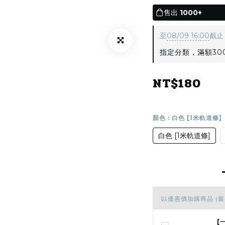
售出
1000+
至
08/09 16:00
截止
指定分類，滿額300
NT$180
顏色
: 白色 [1米軌道條]
白色 [1米軌道條]
以優惠價加購商品
(最
[