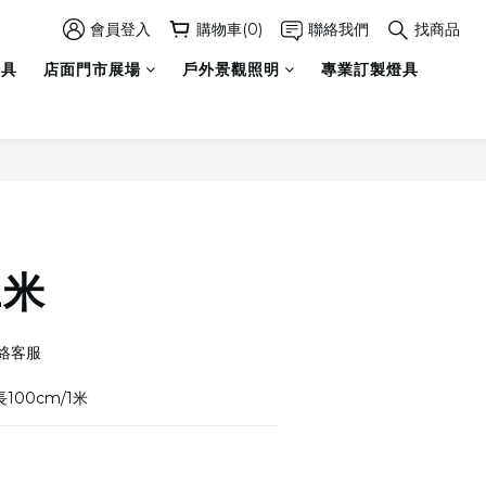
會員登入
購物車(0)
聯絡我們
找商品
燈具
店面門市展場
戶外景觀照明
專業訂製燈具
立即購買
1米
絡客服
 長100cm/1米