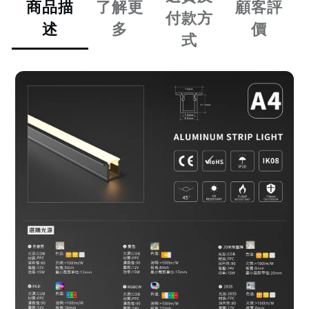
商品描
了解更
顧客評
付款方
述
多
價
式