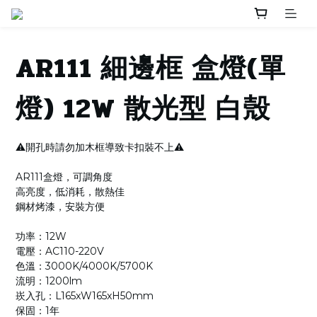
AR111 細邊框 盒燈(單
燈) 12W 散光型 白殼
⚠️開孔時請勿加木框導致卡扣裝不上⚠️
AR111盒燈，可調角度
高亮度，低消耗，散熱佳
鋼材烤漆，安裝方便
功率：12W
電壓：AC110-220V
色溫：3000K/4000K/5700K
流明：1200lm
崁入孔：L165xW165xH50mm
保固：1年