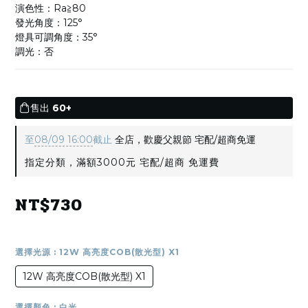
演色性：Ra≧80
發光角度：125°
燈具可調角度：35°
調光：否
售出
60+
至
08/09 16:00
截止
全店，歡慶父親節 宅配/超商免運
指定分類，滿額3000元 宅配/超商 免運費
NT$730
選擇光源
: 12W 高亮度COB(散光型) X1
12W 高亮度COB(散光型) X1
選擇顏色
: 白光