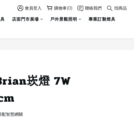
會員登入
購物車(0)
聯絡我們
找商品
燈具
店面門市展場
戶外景觀照明
專業訂製燈具
立即購買
Brian崁燈 7W
5cm
需搭配智慧網關