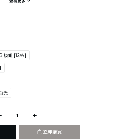
查看更多
B 模組 [12W]
]
白光
立即購買