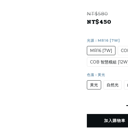
NT$580
NT$450
光源
: MR16 [7W]
MR16 [7W]
CO
COB 智慧模組 [12W
色溫
: 黃光
黃光
自然光
加入購物車