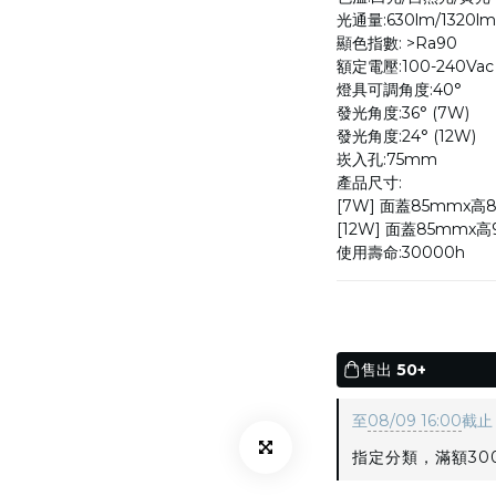
光通量:630lm/1320lm
顯色指數: >Ra90
額定電壓:100-240Vac
燈具可調角度:40°
發光角度:36° (7W)
發光角度:24° (12W)
崁入孔:75mm
產品尺寸:
[7W] 面蓋85mmx高
[12W] 面蓋85mmx
使用壽命:30000h
售出
50+
至
08/09 16:00
截止
指定分類，滿額300