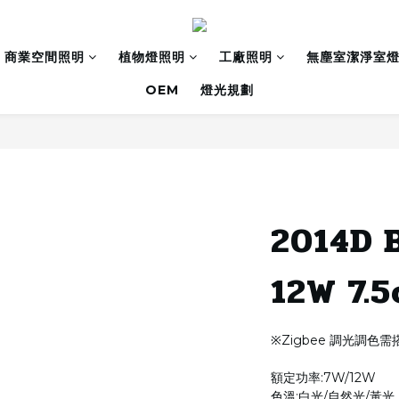
商業空間照明
植物燈照明
工廠照明
無塵室潔淨室
OEM
燈光規劃
2014D 
12W 7.
※Zigbee 調光調色
額定功率:7W/12W
色溫:白光/自然光/黃光