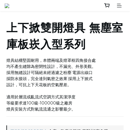
上下掀雙開燈具 無塵室
庫板崁入型系列
燈具結構堅固耐用，本體兩端及燈罩框四角接合處
均不產生縫隙為密閉性設計，不漏光、外形美觀。
採用無縫設計可隔絕未經過濾之粉塵˙電源出線口
採防水接頭，完全達到氣密之效果˙採用上下掀式
設計，可抗上下天花板的空氣壓差。
適用於層流或亂流式空調方式其潔淨度
等級要求達100級-100000級之廠房
燈具安裝方式對氣流流通之影響最少。