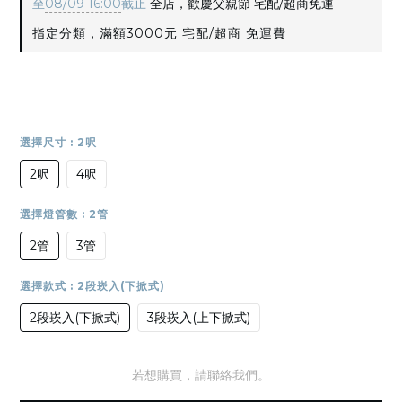
至
08/09 16:00
截止
全店，歡慶父親節 宅配/超商免運
指定分類，滿額3000元 宅配/超商 免運費
選擇尺寸
: 2呎
2呎
4呎
選擇燈管數
: 2管
2管
3管
選擇款式
: 2段崁入(下掀式)
2段崁入(下掀式)
3段崁入(上下掀式)
若想購買，請聯絡我們。