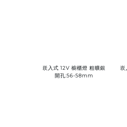
崁入式 12V 櫥櫃燈 粗曠銀
崁
開孔:56-58mm