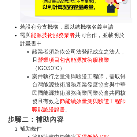
若設有分支機構，應以總機構名義申請
需與
能源技術服務業者
共同合作，並載明於
計畫書中
該業者須為依公司法登記成立之法人，
且
營業項目包含能源技術服務業
（IG03010）
案件執行之量測與驗證工程師，需取得
台灣能源技術服務產業發展協會與中華
民國能源技術服務商業同業公會共同核
發且有效之
節能績效量測與驗證工程師
職能認證證書
。
步驟二：補助內容
補助條件
節能計畫中節能率
不得低於 10%