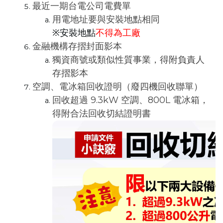
最近一期台電公司電費單
用電地址要與安裝地點相同
※安裝地點
不得為工廠
金融機構存摺封面影本
獨資商號或類似性質事業，得附負責人
存摺影本
空調、電冰箱回收證明（廢四機回收聯單）
回收超過 9.3kW 空調、800L 電冰箱，
得附
合法回收切結證明書