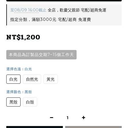
至
08/09 16:00
截止
全店，歡慶父親節 宅配/超商免運
指定分類，滿額3000元 宅配/超商 免運費
NT$1,200
本商品為訂製品交期7~15個工作天
選擇色溫
: 白光
白光
自然光
黃光
選擇顏色
: 黑殼
黑殼
白殼