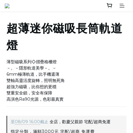
超薄迷你磁吸長筒軌道
燈
薄型磁吸系列◇摺疊格柵燈
－。－隱形軌道美學－。－
6mm極薄軌道，比手機還薄
雙軸高靈活度旋轉，照明無死角
超強力磁吸，比你想的更穩
雙重安全鎖，安全有保障
高演色Ra90光源，色彩最真實
至
08/09 16:00
截止
全店，歡慶父親節 宅配/超商免運
指定分類，滿額3000元 宅配/超商 免運費