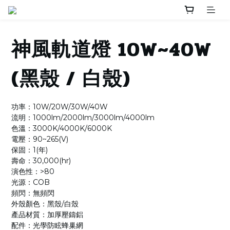
神風軌道燈 10W~40W
(黑殼 / 白殼)
功率：10W/20W/30W/40W
流明：1000lm/2000lm/3000lm/4000lm
色溫：3000K/4000K/6000K
電壓：90~265(V)
保固：1(年)
壽命：30,000(hr)
演色性：>80
光源：COB
頻閃：無頻閃
外殼顏色：黑殼/白殼
產品材質：加厚壓鑄鋁
配件：光學防眩蜂巢網