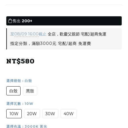
售出
200+
至
08/09 16:00
截止
全店，歡慶父親節 宅配/超商免運
指定分類，滿額3000元 宅配/超商 免運費
NT$580
選擇燈殼
: 白殼
白殼
黑殼
選擇瓦數
: 10W
10W
20W
30W
40W
選擇色溫
: 3000K 黃光