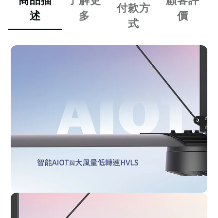
商品描
了解更
顧客評
付款方
述
多
價
式