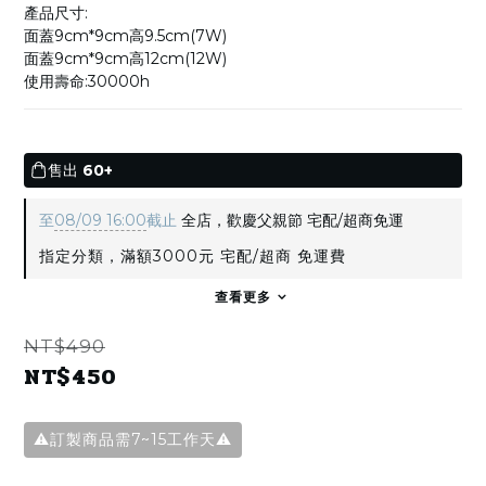
產品尺寸:
面蓋9cm*9cm高9.5cm(7W)
面蓋9cm*9cm高12cm(12W)
使用壽命:30000h
售出
60+
至
08/09 16:00
截止
全店，歡慶父親節 宅配/超商免運
指定分類，滿額3000元 宅配/超商 免運費
查看更多
NT$490
NT$450
⚠️訂製商品需7~15工作天⚠️