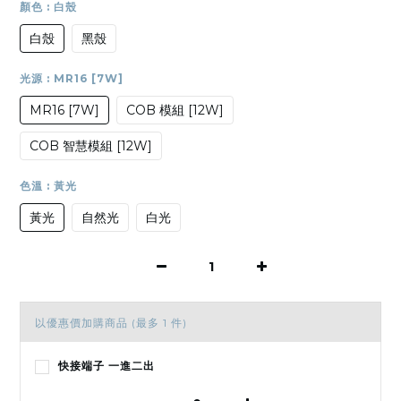
顏色
: 白殼
白殼
黑殼
光源
: MR16 [7W]
MR16 [7W]
COB 模組 [12W]
COB 智慧模組 [12W]
色溫
: 黃光
黃光
自然光
白光
以優惠價加購商品
(最多 1 件)
快接端子 一進二出