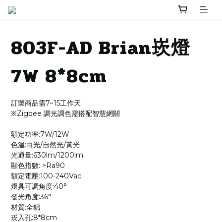
803F-AD Brian崁燈
7W 8*8cm
訂製商品需7~15工作天
※Zigbee 調光調色需搭配智慧網關
額定功率:7W/12W
色溫:白光/自然光/黃光
光通量:630lm/1200lm
顯色指數: >Ra90
額定電壓:100-240Vac
燈具可調角度:40°
發光角度:36°
材質:全鋁
崁入孔:8*8cm