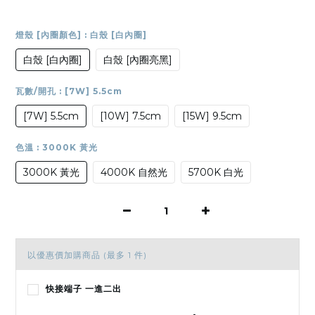
燈殼 [內圈顏色]
: 白殼 [白內圈]
白殼 [白內圈]
白殼 [內圈亮黑]
瓦數/開孔
: [7W] 5.5cm
[7W] 5.5cm
[10W] 7.5cm
[15W] 9.5cm
色溫
: 3000K 黃光
3000K 黃光
4000K 自然光
5700K 白光
以優惠價加購商品
(最多 1 件)
快接端子 一進二出