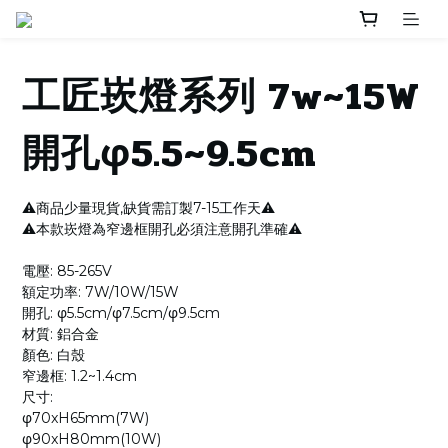
工匠崁燈系列 7w~15W
開孔φ5.5~9.5cm
⚠️商品少量現貨,缺貨需訂製7-15工作天⚠️
⚠️本款崁燈為窄邊框開孔必須注意開孔準確⚠️
電壓: 85-265V
額定功率: 7W/10W/15W
開孔: φ5.5cm/φ7.5cm/φ9.5cm
材質: 鋁合金
顏色: 白殼
窄邊框: 1.2~1.4cm
尺寸: 
φ70xH65mm(7W)
φ90xH80mm(10W)