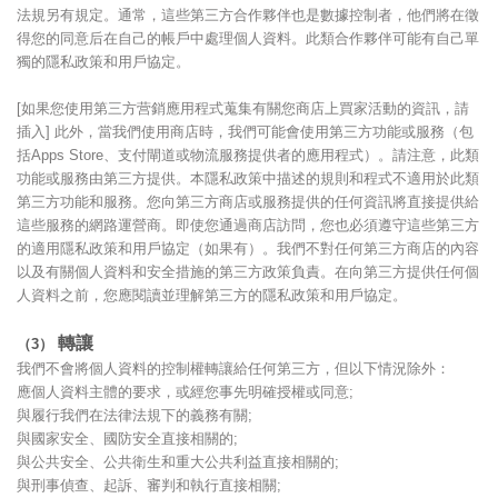
法規另有規定。通常，這些第三方合作夥伴也是數據控制者，他們將在徵
得您的同意后在自己的帳戶中處理個人資料。此類合作夥伴可能有自己單
獨的隱私政策和用戶協定。
[如果您使用第三方营銷應用程式蒐集有關您商店上買家活動的資訊，請
插入] 此外，當我們使用商店時，我們可能會使用第三方功能或服務（包
括Apps Store、支付閘道或物流服務提供者的應用程式）。請注意，此類
功能或服務由第三方提供。本隱私政策中描述的規則和程式不適用於此類
第三方功能和服務。您向第三方商店或服務提供的任何資訊將直接提供給
這些服務的網路運營商。即使您通過商店訪問，您也必須遵守這些第三方
的適用隱私政策和用戶協定（如果有）。我們不對任何第三方商店的內容
以及有關個人資料和安全措施的第三方政策負責。在向第三方提供任何個
人資料之前，您應閱讀並理解第三方的隱私政策和用戶協定。
轉讓
（3）
我們不會將個人資料的控制權轉讓給任何第三方，但以下情況除外：
應個人資料主體的要求，或經您事先明確授權或同意;
與履行我們在法律法規下的義務有關;
與國家安全、國防安全直接相關的;
與公共安全、公共衛生和重大公共利益直接相關的;
與刑事偵查、起訴、審判和執行直接相關;