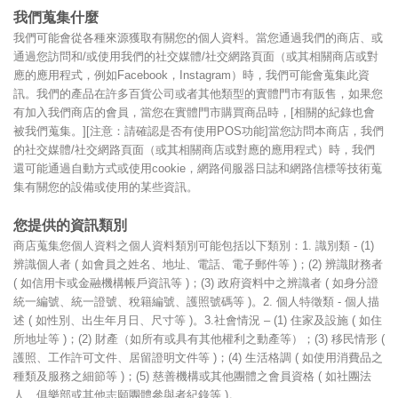
我們蒐集什麼
我們可能會從各種來源獲取有關您的個人資料。當您通過我們的商店、或
通過您訪問和/或使用我們的社交媒體/社交網路頁面（或其相關商店或對
應的應用程式，例如Facebook，Instagram）時，我們可能會蒐集此資
訊。我們的產品在許多百貨公司或者其他類型的實體門市有販售，如果您
有加入我們商店的會員，當您在實體門市購買商品時，[相關的紀錄也會
被我們蒐集。][注意：請確認是否有使用POS功能]當您訪問本商店，我們
的社交媒體/社交網路頁面（或其相關商店或對應的應用程式）時，我們
還可能通過自動方式或使用cookie，網路伺服器日誌和網路信標等技術蒐
集有關您的設備或使用的某些資訊。
您提供的資訊類別
商店蒐集您個人資料之個人資料類別可能包括以下類別：1. 識別類 - (1)
辨識個人者 ( 如會員之姓名、地址、電話、電子郵件等 )；(2) 辨識財務者
( 如信用卡或金融機構帳戶資訊等 )；(3) 政府資料中之辨識者 ( 如身分證
統一編號、統一證號、稅籍編號、護照號碼等 )。2. 個人特徵類 - 個人描
述 ( 如性別、出生年月日、尺寸等 )。3.社會情況 – (1) 住家及設施 ( 如住
所地址等 )；(2) 財產（如所有或具有其他權利之動產等）；(3) 移民情形 (
護照、工作許可文件、居留證明文件等 )；(4) 生活格調 ( 如使用消費品之
種類及服務之細節等 )；(5) 慈善機構或其他團體之會員資格 ( 如社團法
人、俱樂部或其他志願團體參與者紀錄等 )。