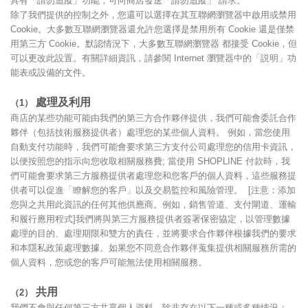
具有「請勿追蹤」功能，可向商店發送「請勿追蹤」 請求。
除了我們提供的控制之外，您還可以選擇在其互聯網瀏覽器中啟用或禁用
Cookie。大多數互聯網瀏覽器還允許您選擇是禁用所有 Cookie 還是僅禁
用第三方 Cookie。默認情況下，大多數互聯網瀏覽器 都接受 Cookie，但
可以更改此設置。有關詳細資訊，請參閱 Internet 瀏覽器中的「説明」功
能表或設備的文件。
處理及利用
（1）
商店的某些功能可能由我們的第三方合作夥伴提供，我們可能會委託合作
夥伴（包括技術服務提供者）處理您的某些個人資料。 例如，當您使用
自動支付功能時，我們可能會要求第三方支付公司處理您的信用卡資訊，
以便按照您的指示向您收取相關服務費; 當使用 SHOPLINE 付款時，我
們可能會要求第三方服務提供者處理您和您客戶的個人資料，這些服務提
供者可以促進「瞭解您的客戶」以及交易監控和風險管理。 [注意：添加
您與之共用此資訊的任何其他供應商。例如，銷售管道、支付閘道、運輸
和履行應用程式]我們將與第三方服務提供者簽署保密協定，以管理數據
處理的目的、處理期限和雙方的責任，並將要求合作夥伴根據我們的要求
和本隱私政策處理數據。如果您不同意合作夥伴蒐集提供相關服務所需的
個人資料，您或您的客戶可能無法使用相關服務。
共用
（2）
我們不會與任何第三方共享個人資料，除非存在以下一種或多種情況：