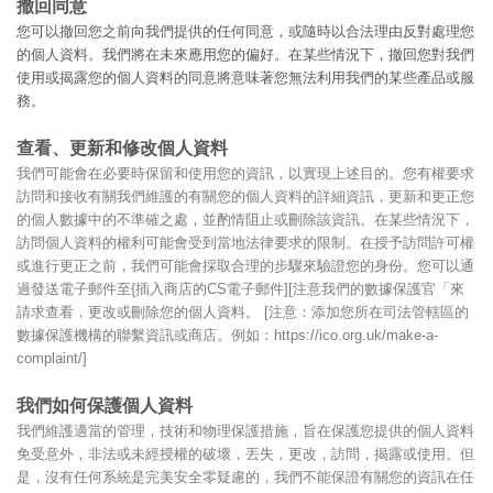
撤回同意
您可以撤回您之前向我們提供的任何同意，或隨時以合法理由反對處理您
的個人資料。我們將在未來應用您的偏好。在某些情況下，撤回您對我們
使用或揭露您的個人資料的同意將意味著您無法利用我們的某些產品或服
務。
查看、更新和修改個人資料
我們可能會在必要時保留和使用您的資訊，以實現上述目的。您有權要求
訪問和接收有關我們維護的有關您的個人資料的詳細資訊，更新和更正您
的個人數據中的不準確之處，並酌情阻止或刪除該資訊。在某些情況下，
訪問個人資料的權利可能會受到當地法律要求的限制。在授予訪問許可權
或進行更正之前，我們可能會採取合理的步驟來驗證您的身份。您可以通
過發送電子郵件至{插入商店的CS電子郵件][注意我們的數據保護官「來
請求查看，更改或刪除您的個人資料。 [注意：添加您所在司法管轄區的
數據保護機構的聯繫資訊或商店。例如：https://ico.org.uk/make-a-
complaint/]
我們如何保護個人資料
我們維護適當的管理，技術和物理保護措施，旨在保護您提供的個人資料
免受意外，非法或未經授權的破壞，丟失，更改，訪問，揭露或使用。但
是，沒有任何系統是完美安全零疑慮的，我們不能保證有關您的資訊在任