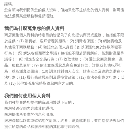
識碼。
您自願向我們提供您的個人資料，但如果您不提供您的個人資料，則可能
無法獲得某些服務和促銷活動。
我們為什麼蒐集您的個人資料
商店蒐集個人資料的特定目的皆是為了向您提供商品或服務，包括但不限
於提供：(1) 消費者、客戶管理與服務；(2) 消費者保護；(3) 網路購物及
其他電子商務服務；(4) 驗證您的個人身份 ( 如以保護您免於詐欺等犯罪
行為 )；(5) 解決各種類型之爭議 ( 包括但不限於消費糾紛、智慧財產權爭
議等 )； (6) 增進安全交易行為；(7) 收取債務； (8) 通知您商業機會、產
品、服務及更新；(9) 偵測並保護您及商店免於錯誤、詐欺或其他犯罪行
為，並監測遵法風險；(10) 調查針對個人安全、財產安全及違約之潛在不
法行為；(11) 履行條款與細則及退換貨政策；(12) 依法令所為之行為；以
及 (13) 其他於蒐集當時取得您同意之目的。
我們如何使用個人資料
我們可能會將您提供的資訊用於以下目的：
向您發送促銷內容或其他通信;
向您提供所要求的信息和服務;
與您聯繫以跟進或確認您的訂單，約會，退貨或退款，並向您發送與我們
提供給您的產品和服務相關的其他非行銷通信;