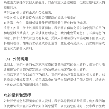
為維護您或任何其他人的生命、財產等重大合法權益，但難以獲得該人的
授權同意;
所涉及的個人資料由您向公眾揭露;
涉及的個人資料是從合法和公開揭露的資訊中蒐集的;
在收購、合併、重組或破產後經營實體發生變化時進行轉讓。
注意：如果由於上述原因需要傳輸，我們將在傳輸之前告知您資訊的目的
和類型以及受讓人（如果涉及敏感信息，我們也會通知您），並徵得您的
同意，除非法律或法規另有規定。受讓人將繼續履行本協定項下的個人資
料相關義務。如果我們破產或停止運營，並且沒有受讓人，我們將刪除或
匿名化您的個人資料。
公開揭露
（4）
原則上，我們不會向公眾或未定義的群體揭露您的個人資料，但我們可能
會根據我們與您的協定或適用的法律法規揭露您的個人資料。
本商店不適用於18歲以下的個人。我們不會故意蒐集兒童的個人資料。如
果您是父母或監護人，並且認為您的孩子向我們提供了個人資料，請通過
上述位址與我們聯繫以請求刪除。
您的權利和選擇
對於我們從您那裡蒐集的個人資料，我們為您提供某些選擇，例如我們如
何使用這些資訊以及我們如何與您溝通。要更新您的偏好，要求我們從我