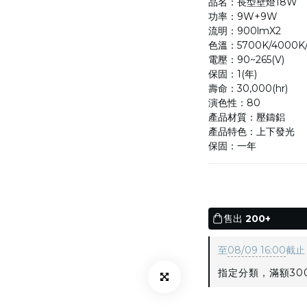
品名：長型壁燈18W
功率：9W+9W
流明：900lmX2
色溫：5700K/4000K
電壓：90~265(V)
保固：1(年)
壽命：30,000(hr)
演色性：80
產品材質：壓鑄鋁
產品特色：上下發光
保固：一年
售出
200+
至
08/09 16:00
截止
指定分類，滿額300