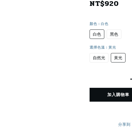
NT$920
顏色
: 白色
白色
黑色
選擇色溫
: 黃光
自然光
黃光
加入購物車
分享到