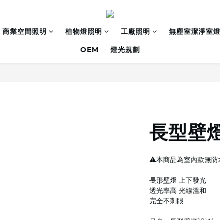
商業空間照明
植物燈照明
工廠照明
無塵室潔淨室
OEM
燈光規劃
長型壁燈
⚠️本商品為室內款無防水
長形壁燈 上下發光
透光率高 光線溫和
完全不刺眼 