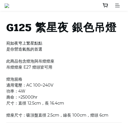
G125 繁星夜 銀色吊燈
宛如夜穹上繁星點點
是你營造氣氛的首選
此商品包含燈泡與吊燈燈座
吊燈燈座 E27 燈頭皆可用
燈泡規格
適用電壓：AC 100~240V
功率：4W
壽命：>25000hr
尺寸：直徑 12.5cm，長 16.4cm
燈座尺寸：吸頂盤直徑 2.5cm，線長 100cm，燈頭 6cm